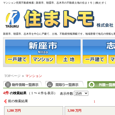
マンション売買不動産検索 | 新座市、朝霞市、志木市の不動産土地の住まトモ｜(株)たすく
新座市、朝霞市、志木市を中心に戸建て、土地、不動産情報満載です。地域密着で地元の情報も
TOPページ
＞
マンション
4件
の検索結果
（ 1 〜 4 件を表示）
表示件数
前の検索結果
1
1,280 万円
3,390 万円