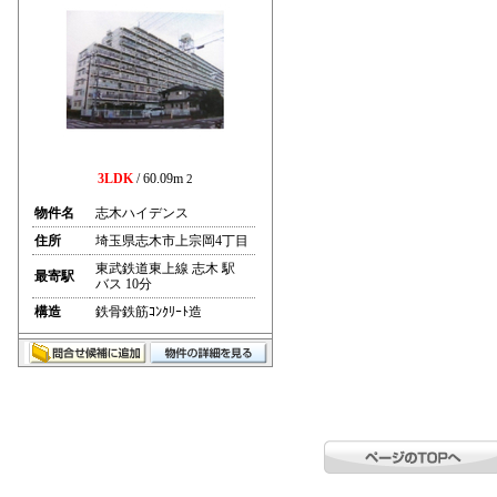
3LDK
/ 60.09m
2
物件名
志木ハイデンス
住所
埼玉県志木市上宗岡4丁目
東武鉄道東上線 志木 駅
最寄駅
バス 10分
構造
鉄骨鉄筋ｺﾝｸﾘｰﾄ造