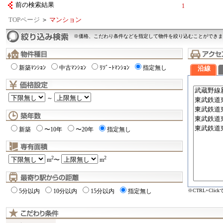
前の検索結果
1
TOPページ
＞
マンション
※価格、こだわり条件などを指定して物件を絞り込むことができま
新築ﾏﾝｼｮﾝ
中古ﾏﾝｼｮﾝ
ﾘｿﾞｰﾄﾏﾝｼｮﾝ
指定無し
沿線
～
新築
〜10年
〜20年
指定無し
2
2
m
〜
m
※CTRL+Cli
5分以内
10分以内
15分以内
指定無し