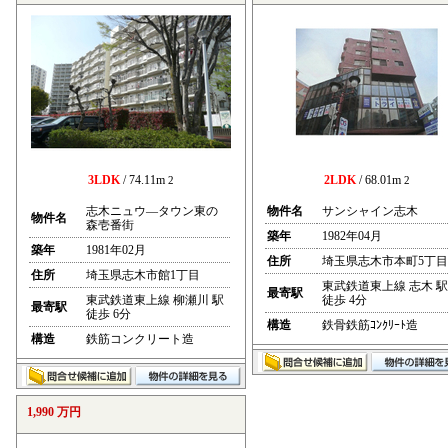
3LDK
/ 74.11m
2LDK
/ 68.01m
2
2
志木ニュウ―タウン東の
物件名
サンシャイン志木
物件名
森壱番街
築年
1982年04月
築年
1981年02月
住所
埼玉県志木市本町5丁目
住所
埼玉県志木市館1丁目
東武鉄道東上線 志木 駅
最寄駅
東武鉄道東上線 柳瀬川 駅
徒歩 4分
最寄駅
徒歩 6分
構造
鉄骨鉄筋ｺﾝｸﾘｰﾄ造
構造
鉄筋コンクリート造
1,990 万円