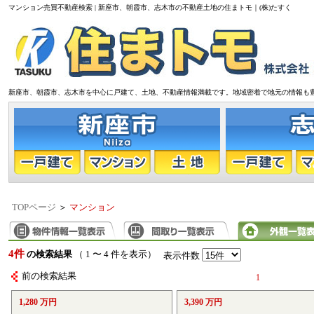
マンション売買不動産検索 | 新座市、朝霞市、志木市の不動産土地の住まトモ｜(株)たすく
新座市、朝霞市、志木市を中心に戸建て、土地、不動産情報満載です。地域密着で地元の情報も
TOPページ
＞
マンション
4件
の検索結果
（ 1 〜 4 件を表示）
表示件数
前の検索結果
1
1,280 万円
3,390 万円