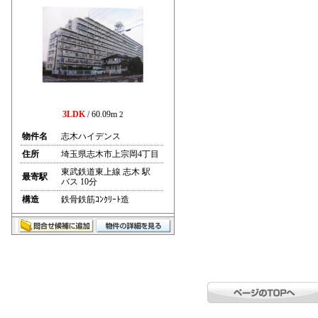
3LDK
/ 60.09m
2
物件名
志木ハイデンス
住所
埼玉県志木市上宗岡4丁目
東武鉄道東上線 志木 駅
最寄駅
バス 10分
構造
鉄骨鉄筋ｺﾝｸﾘｰﾄ造