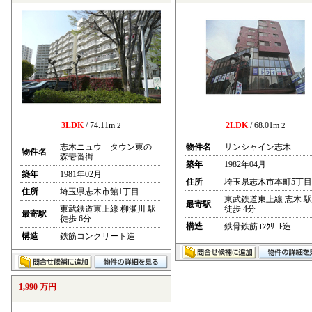
3LDK
/ 74.11m
2LDK
/ 68.01m
2
2
志木ニュウ―タウン東の
物件名
サンシャイン志木
物件名
森壱番街
築年
1982年04月
築年
1981年02月
住所
埼玉県志木市本町5丁目
住所
埼玉県志木市館1丁目
東武鉄道東上線 志木 駅
最寄駅
東武鉄道東上線 柳瀬川 駅
徒歩 4分
最寄駅
徒歩 6分
構造
鉄骨鉄筋ｺﾝｸﾘｰﾄ造
構造
鉄筋コンクリート造
1,990 万円