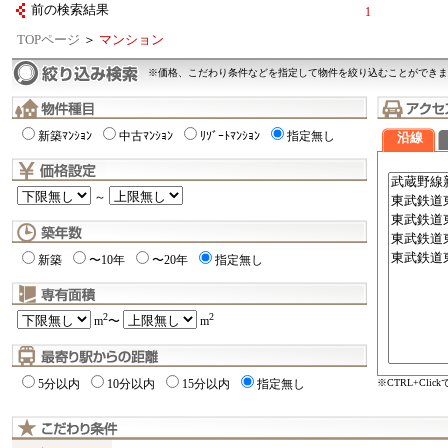
前の検索結果
1
TOPページ
＞
マンション
※価格、こだわり条件などを指定して物件を絞り込むことができま
新築ﾏﾝｼｮﾝ
中古ﾏﾝｼｮﾝ
ﾘｿﾞｰﾄﾏﾝｼｮﾝ
指定無し
沿線
～
新築
〜10年
〜20年
指定無し
2
2
m
〜
m
※CTRL+Cli
5分以内
10分以内
15分以内
指定無し