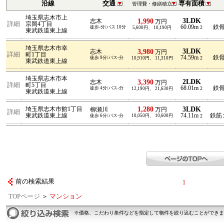
沿線
交通
専有面積
管理費・修繕積立
埼玉県志木市上
3LDK
1,990
志木
万円
詳細
宗岡4丁目
60.09m
鉄骨
徒歩-分/バス 10分
2
5,600円、 10,190円
東武鉄道東上線
埼玉県志木市幸
3LDK
3,980
志木
万円
詳細
町1丁目
74.59m
鉄骨
徒歩 9分/バス-分
2
10,910円、 11,310円
東武鉄道東上線
埼玉県志木市本
2LDK
3,390
志木
万円
詳細
町5丁目
68.01m
鉄骨
徒歩 4分/バス-分
2
12,190円、 21,630円
東武鉄道東上線
1,280
3LDK
埼玉県志木市館1丁目
柳瀬川
万円
詳細
東武鉄道東上線
74.11m
鉄筋
徒歩 6分/バス-分
10,050円、 10,600円
2
前の検索結果
1
TOPページ
＞
マンション
※価格、こだわり条件などを指定して物件を絞り込むことができま