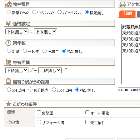
新築ﾏﾝｼｮﾝ
中古ﾏﾝｼｮﾝ
ﾘｿﾞｰﾄﾏﾝｼｮﾝ
指定無し
沿線
～
新築
〜10年
〜20年
指定無し
2
2
m
〜
m
※CTRL+Cli
5分以内
10分以内
15分以内
指定無し
環境
角部屋
オール電化
その他
リフォーム済
売主物件