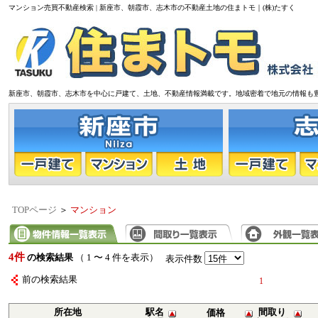
マンション売買不動産検索 | 新座市、朝霞市、志木市の不動産土地の住まトモ｜(株)たすく
新座市、朝霞市、志木市を中心に戸建て、土地、不動産情報満載です。地域密着で地元の情報も
TOPページ
＞
マンション
4件
の検索結果
（ 1 〜 4 件を表示）
表示件数
前の検索結果
1
所在地
駅名
間取り
価格