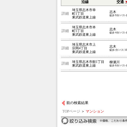
沿線
交通
埼玉県志木市幸
志木
詳細
町1丁目
徒歩 9分/バス-
東武鉄道東上線
埼玉県志木市本
志木
詳細
町5丁目
徒歩 4分/バス-
東武鉄道東上線
埼玉県志木市上
志木
詳細
宗岡4丁目
徒歩-分/バス 1
東武鉄道東上線
埼玉県志木市館1丁目
柳瀬川
詳細
東武鉄道東上線
徒歩 6分/バス-
前の検索結果
TOPページ
＞
マンション
※価格、こだわり条