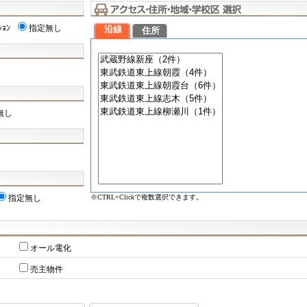
ｼｮﾝ
指定無し
沿線
住所
無し
※CTRL+Clickで複数選択できます。
指定無し
オール電化
売主物件