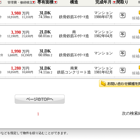
専有面積
構造
完成年月
間取り
管理費・修繕積立
3LDK
3,980
マンション
万円
74.59m
鉄骨鉄筋ｺﾝｸﾘｰﾄ造
1986年07月
分
2
10,910円、 11,310円
候補
2LDK
3,390
南
マンション
万円
68.01m
鉄骨鉄筋ｺﾝｸﾘｰﾄ造
1982年04月
分
2
12,190円、 21,630円
候補
3LDK
1,990
万円
マンション
60.09m
鉄骨鉄筋ｺﾝｸﾘｰﾄ造
0分
2
5,600円、 10,190円
候補
1,280
3LDK
南東
マンション
万円
74.11m
鉄筋コンクリート造
1981年02月
分
10,050円、 10,600円
2
候補
次の検索
1
件などを指定して物件を絞り込むことができます。