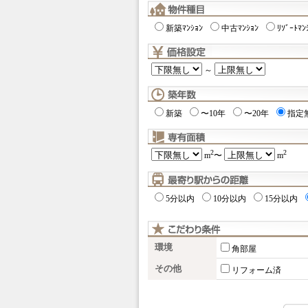
新築ﾏﾝｼｮﾝ
中古ﾏﾝｼｮﾝ
ﾘｿﾞｰﾄﾏﾝ
～
新築
〜10年
〜20年
指定
2
2
m
〜
m
5分以内
10分以内
15分以内
環境
角部屋
その他
リフォーム済