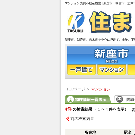
マンション売買不動産検索 | 新座市、朝霞市、志木
新座市、朝霞市、志木市を中心に戸建て、土地、不
TOPページ
＞
マンション
4件
の検索結果
（ 1 〜 4 件を表示）
前の検索結果
所在地
駅名