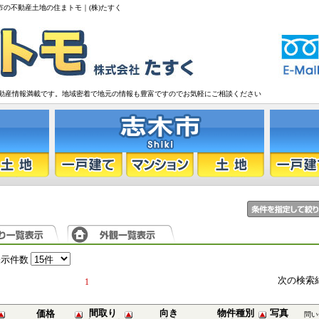
市の不動産土地の住まトモ｜(株)たすく
動産情報満載です。地域密着で地元の情報も豊富ですのでお気軽にご相談ください
表示件数
次の検索
1
間取り
向き
物件種別
写真
価格
問い