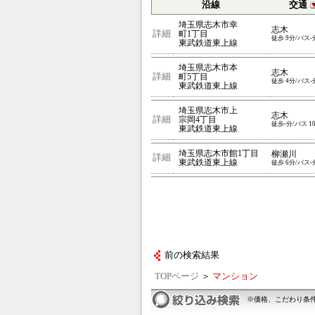
沿線
交通
埼玉県志木市幸
志木
詳細
町1丁目
徒歩 9分/バス-
東武鉄道東上線
埼玉県志木市本
志木
詳細
町5丁目
徒歩 4分/バス-
東武鉄道東上線
埼玉県志木市上
志木
詳細
宗岡4丁目
徒歩-分/バス 1
東武鉄道東上線
埼玉県志木市館1丁目
柳瀬川
詳細
東武鉄道東上線
徒歩 6分/バス-
前の検索結果
TOPページ
＞
マンション
※価格、こだわり条