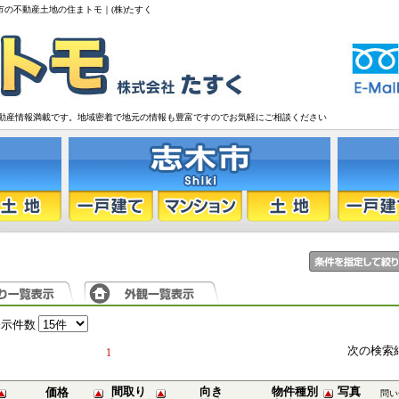
市の不動産土地の住まトモ｜(株)たすく
動産情報満載です。地域密着で地元の情報も豊富ですのでお気軽にご相談ください
表示件数
次の検索
1
間取り
向き
物件種別
写真
価格
問い