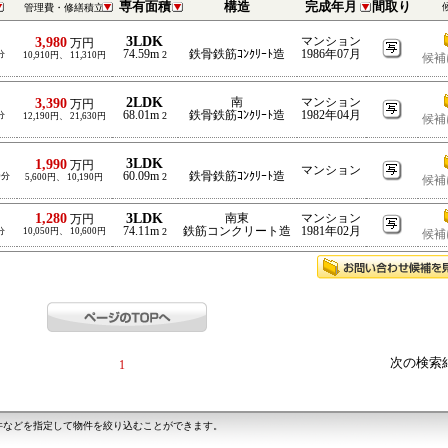
専有面積
構造
完成年月
間取り
管理費・修繕積立
3LDK
3,980
マンション
万円
74.59m
鉄骨鉄筋ｺﾝｸﾘｰﾄ造
1986年07月
分
2
10,910円、 11,310円
候補
2LDK
3,390
南
マンション
万円
68.01m
鉄骨鉄筋ｺﾝｸﾘｰﾄ造
1982年04月
分
2
12,190円、 21,630円
候補
3LDK
1,990
万円
マンション
60.09m
鉄骨鉄筋ｺﾝｸﾘｰﾄ造
0分
2
5,600円、 10,190円
候補
1,280
3LDK
南東
マンション
万円
74.11m
鉄筋コンクリート造
1981年02月
分
10,050円、 10,600円
2
候補
次の検索
1
件などを指定して物件を絞り込むことができます。