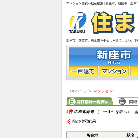
マンション売買不動産検索 | 新座市、朝霞市、志木
新座市、朝霞市、志木市を中心に戸建て、土地、不
TOPページ
＞
マンション
4件
の検索結果
（ 1 〜 4 件を表示）
前の検索結果
所在地
駅名