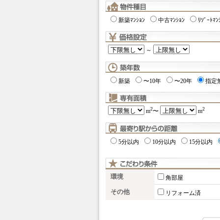
新築ﾏﾝｼｮﾝ
中古ﾏﾝｼｮﾝ
ﾘｿﾞｰﾄﾏﾝ
～
新築
〜10年
〜20年
指定
2
2
m
〜
m
5分以内
10分以内
15分以内
環境
角部屋
その他
リフォーム済