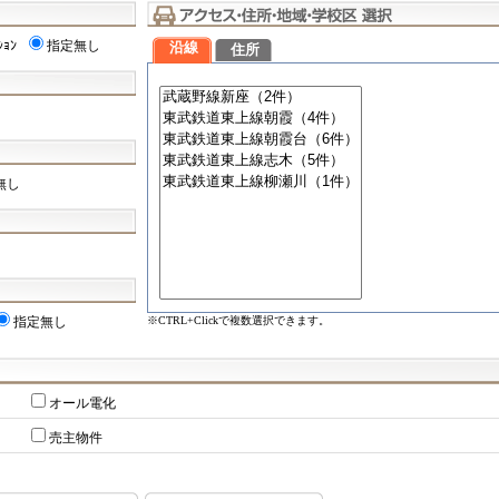
ｼｮﾝ
指定無し
沿線
住所
無し
※CTRL+Clickで複数選択できます。
指定無し
オール電化
売主物件