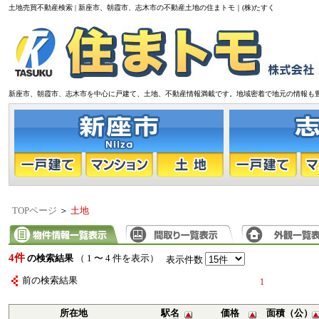
土地売買不動産検索 | 新座市、朝霞市、志木市の不動産土地の住まトモ｜(株)たすく
新座市、朝霞市、志木市を中心に戸建て、土地、不動産情報満載です。地域密着で地元の情報も
TOPページ
＞
土地
4件
の検索結果
（ 1 〜 4 件を表示）
表示件数
前の検索結果
1
所在地
駅名
価格
面積（公）