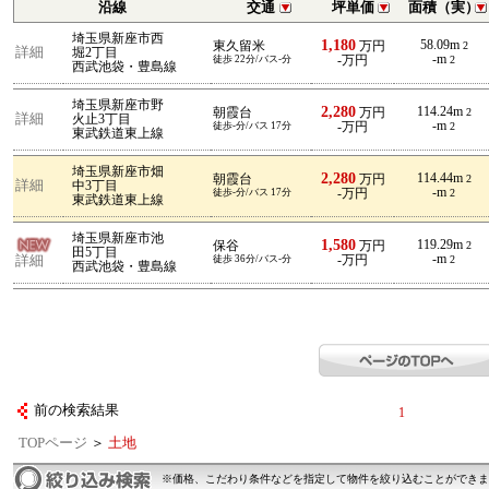
沿線
交通
坪単価
面積（実）
埼玉県新座市西
1,180
58.09m
東久留米
万円
2
詳細
堀2丁目
-m
徒歩 22分/バス-分
-万円
2
西武池袋・豊島線
埼玉県新座市野
2,280
114.24m
朝霞台
万円
2
詳細
火止3丁目
-m
徒歩-分/バス 17分
-万円
2
東武鉄道東上線
埼玉県新座市畑
2,280
114.44m
朝霞台
万円
2
詳細
中3丁目
-m
徒歩-分/バス 17分
-万円
2
東武鉄道東上線
埼玉県新座市池
1,580
119.29m
保谷
万円
2
田5丁目
-m
詳細
徒歩 36分/バス-分
-万円
2
西武池袋・豊島線
前の検索結果
1
TOPページ
＞
土地
※価格、こだわり条件などを指定して物件を絞り込むことができま