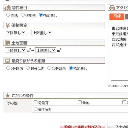
売地
借地権
指定無し
沿線
～
2
2
m
〜
m
5分以内
10分以内
15分以内
指定無し
※CTRL+Cli
その他
分割可
角地
売主物件