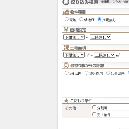
※価格、こだわり条
売地
借地権
指定無し
～
2
2
m
〜
m
5分以内
10分以内
15分以内
その他
分割可
売主物件