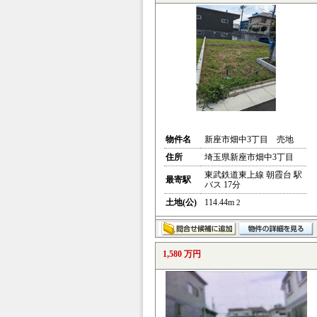
物件名
新座市畑中3丁目 売地
住所
埼玉県新座市畑中3丁目
東武鉄道東上線 朝霞台 駅
最寄駅
バス 17分
土地(公)
114.44m
2
1,580 万円