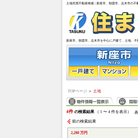
土地売買不動産検索 | 新座市、朝霞市、志木市の不
新座市、朝霞市、志木市を中心に戸建て、土地、不
TOPページ
＞
土地
4件
の検索結果
（ 1 〜 4 件を表示）
前の検索結果
2,280 万円