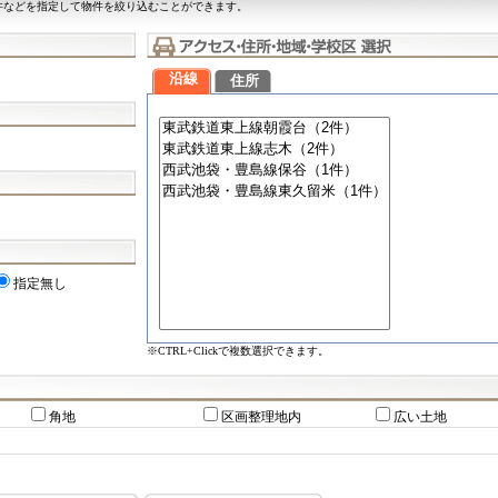
件などを指定して物件を絞り込むことができます。
沿線
住所
指定無し
※CTRL+Clickで複数選択できます。
角地
区画整理地内
広い土地