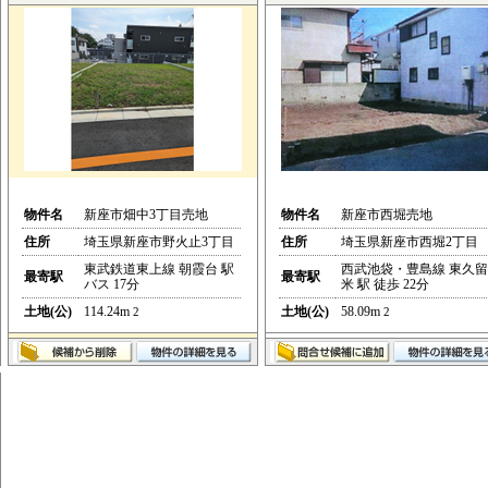
物件名
新座市畑中3丁目売地
物件名
新座市西堀売地
住所
埼玉県新座市野火止3丁目
住所
埼玉県新座市西堀2丁目
東武鉄道東上線 朝霞台 駅
西武池袋・豊島線 東久留
最寄駅
最寄駅
バス 17分
米 駅 徒歩 22分
土地(公)
114.24m
土地(公)
58.09m
2
2