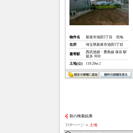
物件名
新座市池田5丁目 売地
住所
埼玉県新座市池田5丁目
西武池袋・豊島線 保谷 駅
最寄駅
徒歩 36分
土地(公)
119.29m
2
前の検索結果
TOPページ
＞
土地