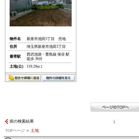
物件名
新座市池田5丁目 売地
住所
埼玉県新座市池田5丁目
西武池袋・豊島線 保谷 駅
最寄駅
徒歩 36分
土地(公)
119.29m
2
前の検索結果
1
TOPページ
＞
土地