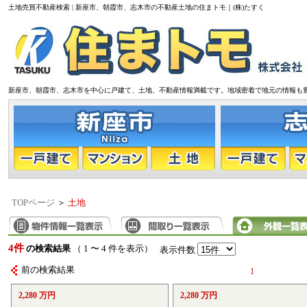
土地売買不動産検索 | 新座市、朝霞市、志木市の不動産土地の住まトモ｜(株)たすく
新座市、朝霞市、志木市を中心に戸建て、土地、不動産情報満載です。地域密着で地元の情報も
TOPページ
＞
土地
4件
の検索結果
（ 1 〜 4 件を表示）
表示件数
前の検索結果
1
2,280 万円
2,280 万円