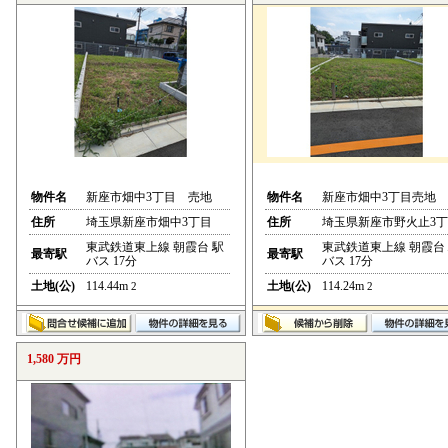
物件名
新座市畑中3丁目 売地
物件名
新座市畑中3丁目売地
住所
埼玉県新座市畑中3丁目
住所
埼玉県新座市野火止3
東武鉄道東上線 朝霞台 駅
東武鉄道東上線 朝霞台
最寄駅
最寄駅
バス 17分
バス 17分
土地(公)
114.44m
土地(公)
114.24m
2
2
1,580 万円