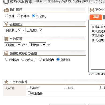
※価格、こだわり条件などを指定して物件を絞り込むことができま
売地
借地権
指定無し
沿線
～
2
2
m
〜
m
5分以内
10分以内
15分以内
指定無し
※CTRL+Cli
その他
分割可
角地
売主物件