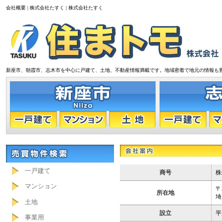
会社概要 | 株式会社たすく | 株式会社たすく
新座市、朝霞市、志木市を中心に戸建て、土地、不動産情報満載です。地域密着で地元の情報も
一戸建て
商号
株
マンション
〒3
所在地
埼
土地
設立
平
事業用