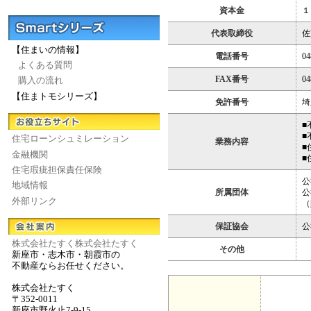
資本金
１
代表取締役
佐
【住まいの情報】
電話番号
04
よくある質問
FAX番号
04
購入の流れ
【住まトモシリーズ】
免許番号
埼
■
■
住宅ローンシュミレーション
業務内容
■
金融機関
■
住宅瑕疵担保責任保険
公
地域情報
所属団体
公
外部リンク
（
保証協会
公
株式会社たすく株式会社たすく
その他
新座市・志木市・朝霞市の
不動産ならお任せください。
株式会社たすく
〒352-0011
新座市野火止7-9-15